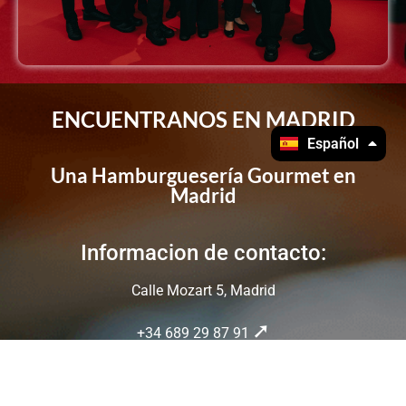
ENCUENTRANOS EN MADRID
English
Español
Una Hamburguesería Gourmet en
Madrid
Informacion de contacto:
Calle Mozart 5, Madrid
+34 689 29 87 91
Info@briochef.com