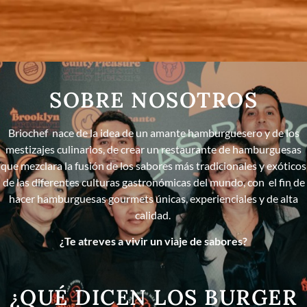
SOBRE NOSOTROS
Briochef nace de la idea de un amante hamburguesero y de los
mestizajes culinarios, de crear un restaurante de hamburguesas
que mezclara la fusión de los sabores más tradicionales y exóticos
de las diferentes culturas gastronómicas del mundo, con el fin de
hacer hamburguesas gourmets únicas, experienciales y de alta
calidad.
¿Te atreves a vivir un viaje de sabores?
¿QUÉ DICEN LOS BURGER