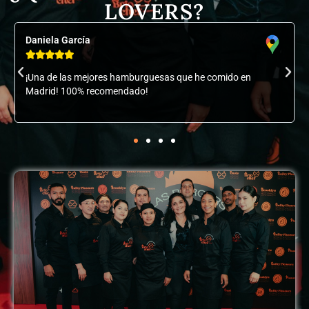
LOVERS?
Ross Fayers





Vivo localmente y he visitado BrioChef varias veces. Tengo
que decir que el servicio, la comida y la experiencia en
general son excelentes.